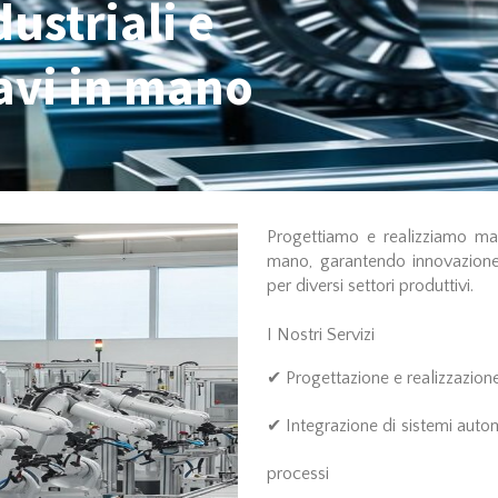
ustriali e
avi in mano
Progettiamo e realizziamo macc
mano, garantendo innovazione
per diversi settori produttivi.
I Nostri Servizi
✔ Progettazione e realizzazione
✔ Integrazione di sistemi automa
processi