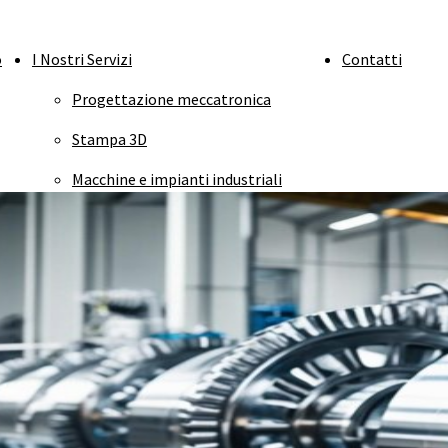
o
I Nostri Servizi
Contatti
Progettazione meccatronica
Stampa 3D
Macchine e impianti industriali
Simulazione FEM
Simulazione CFD
Grafica industriale
Manuali tecnici
Certificazione CE