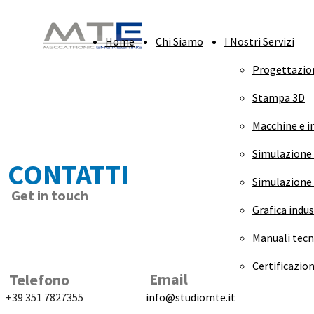
Home
Chi Siamo
I Nostri Servizi
Progettazio
Stampa 3D
Macchine e i
Simulazione
CONTATTI
Simulazione
Get in touch
Grafica indus
Manuali tecn
Certificazio
Email
Telefono
+39 351 7827355
info@studiomte.it