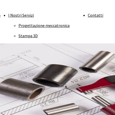
o
I Nostri Servizi
Contatti
Progettazione meccatronica
Stampa 3D
Macchine e impianti industriali
Simulazione FEM
Simulazione CFD
Grafica industriale
Manuali tecnici
Certificazione CE