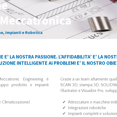
ne
 Meccatronica
e, Impianti e Robotica
 E’ LA NOSTRA PASSIONE. L’AFFIDABILITA’ E’ LA NOST
UZIONE INTELLIGENTE AI PROBLEMI E’ IL NOSTRO OBI
ccatronic Engineering è
Grazie a un team altamente qual
iluppo prodotto e impianti
SCAN 3D, stampa 3D, SOLID
Illustrator e Visualize Pro, svilu
 Climatizzazione)
✔ Attrezzature e macchine indus
✔ Integrazioni robotiche
✔ Impianti completi e soluzioni