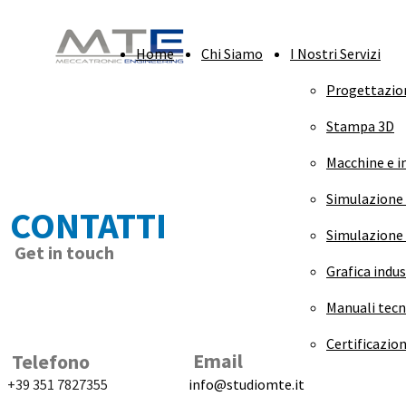
Home
Chi Siamo
I Nostri Servizi
Progettazio
Stampa 3D
Macchine e i
Simulazione
CONTATTI
Simulazione
Get in touch
Grafica indus
Manuali tecn
Certificazio
Email
Telefono
+39 351 7827355
info@studiomte.it